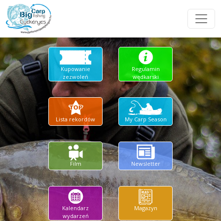
Kupowanie
Regulamin
zezwoleń
wędkarski
Lista rekordów
My Carp Season
Film
Newsletter
Kalendarz
Magazyn
wydarzeń