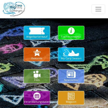
Angelkartenkauf
Fischereiregeln
Rekorde
My Carp Season
Film
Newsletter
Veranstaltungskalendar
Magazin