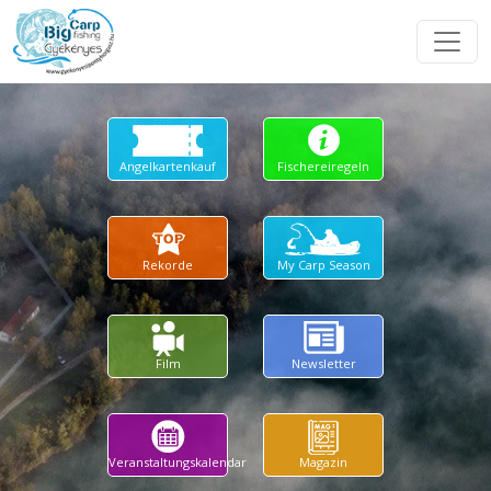
Angelkartenkauf
Fischereiregeln
Rekorde
My Carp Season
Film
Newsletter
Veranstaltungskalendar
Magazin