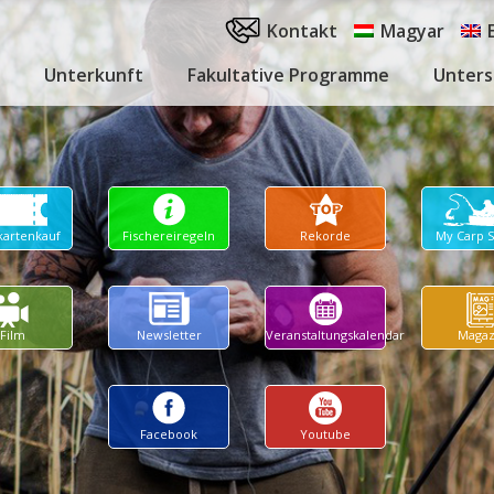
Kontakt
Magyar
Unterkunft
Fakultative Programme
Unters
kartenkauf
Fischereiregeln
Rekorde
My Carp 
Film
Newsletter
Veranstaltungskalendar
Magaz
Facebook
Youtube