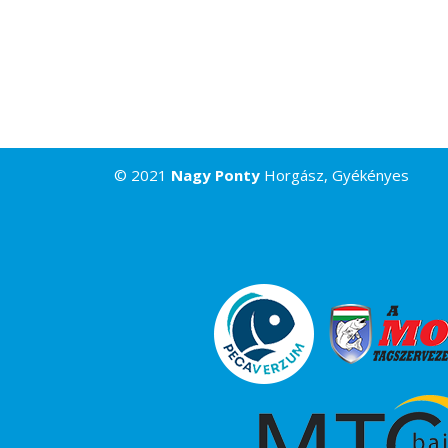
© 2021
Nagy Ponty
Horgász, Gyékényes