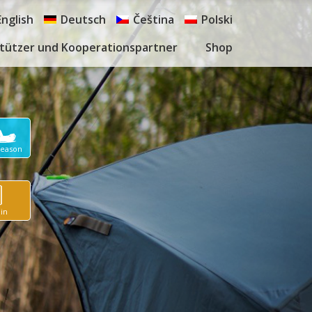
English
Deutsch
Čeština
Polski
tützer und Kooperationspartner
Shop
Season
in