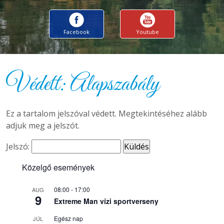
Facebook
Youtube
Védett: Alapszabály
Ez a tartalom jelszóval védett. Megtekintéséhez alább
adjuk meg a jelszót.
Jelszó:
Közelgő események
08:00
-
17:00
AUG
9
Extreme Man vízi sportverseny
Egész nap
JÚL