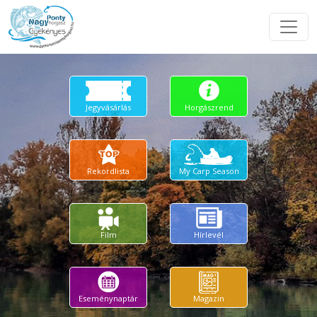
Jegyvásárlás
Horgászrend
Rekordlista
My Carp Season
Film
Hírlevél
Eseménynaptár
Magazin