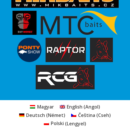
Magyar
English
(
Angol
)
Deutsch
(
Német
)
Čeština
(
Cseh
)
Polski
(
Lengyel
)