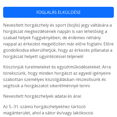
Nevesített horgászhely és sport (bojlis) jegy váltására a
horgászat megkezdésének napján is van lehetőség a
szabad helyek függvényében, de érdemes néhány
nappal az érkezést megelőzően már előre foglalni. Előre
gondolkodva elkerülhetjük, hogy az érkezés pillanatai a
horgászat helyett ügyintézéssel teljenek!
Köszönjük türelmeteket és együttműködéseteket. Arra
törekszünk, hogy minden horgászt az egyedi igényeire
szabottan személyes kiszolgálásban részesítsünk és
segítsük a horgászatot sikerélménnyé tenni.
Nevesített horgászhelyek adatai és árai:
Az 5.-31. számú horgászhelyekhez tartozó
magánterület, ahol a sátor és/vagy lakókocsis