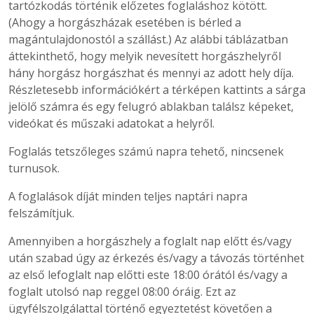
tartózkodás történik előzetes foglaláshoz kötött.
(Ahogy a horgászházak esetében is bérled a
magántulajdonostól a szállást.) Az alábbi táblázatban
áttekinthető, hogy melyik nevesített horgászhelyről
hány horgász horgászhat és mennyi az adott hely díja.
Részletesebb információkért a térképen kattints a sárga
jelölő számra és egy felugró ablakban találsz képeket,
videókat és műszaki adatokat a helyről.
Foglalás tetszőleges számú napra tehető, nincsenek
turnusok.
A foglalások díját minden teljes naptári napra
felszámítjuk.
Amennyiben a horgászhely a foglalt nap előtt és/vagy
után szabad úgy az érkezés és/vagy a távozás történhet
az első lefoglalt nap előtti este 18:00 órától és/vagy a
foglalt utolsó nap reggel 08:00 óráig. Ezt az
ügyfélszolgálattal történő egyeztetést követően a