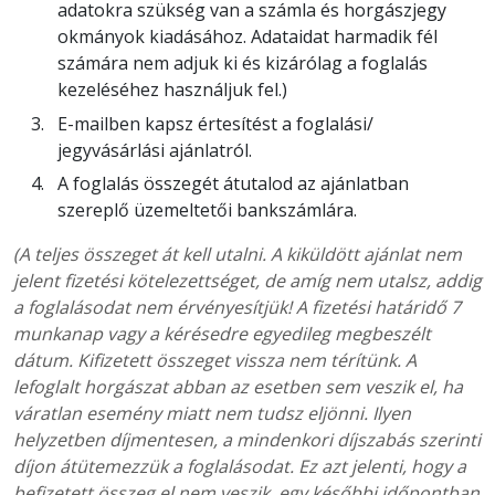
adatokra szükség van a számla és horgászjegy
okmányok kiadásához. Adataidat harmadik fél
számára nem adjuk ki és kizárólag a foglalás
kezeléséhez használjuk fel.)
E-mailben kapsz értesítést a foglalási/
jegyvásárlási ajánlatról.
A foglalás összegét átutalod az ajánlatban
szereplő üzemeltetői bankszámlára.
(A teljes összeget át kell utalni. A kiküldött ajánlat nem
jelent fizetési kötelezettséget, de amíg nem utalsz, addig
a foglalásodat nem érvényesítjük! A fizetési határidő 7
munkanap vagy a kérésedre egyedileg megbeszélt
dátum. Kifizetett összeget vissza nem térítünk. A
lefoglalt horgászat abban az esetben sem veszik el, ha
váratlan esemény miatt nem tudsz eljönni. Ilyen
helyzetben díjmentesen, a mindenkori díjszabás szerinti
díjon átütemezzük a foglalásodat. Ez azt jelenti, hogy a
befizetett összeg el nem veszik, egy későbbi időpontban