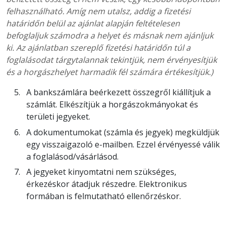
felhasználható. Amíg nem utalsz, addig a fizetési
határidőn belül az ajánlat alapján feltételesen
befoglaljuk számodra a helyet és másnak nem ajánljuk
ki. Az ajánlatban szereplő fizetési határidőn túl a
foglalásodat tárgytalannak tekintjük, nem érvényesítjük
és a horgászhelyet harmadik fél számára értékesítjük.)
A bankszámlára beérkezett összegről kiállítjuk a
számlát. Elkészítjük a horgászokmányokat és
területi jegyeket.
A dokumentumokat (számla és jegyek) megküldjük
egy visszaigazoló e-mailben. Ezzel érvényessé válik
a foglalásod/vásárlásod.
A jegyeket kinyomtatni nem szükséges,
érkezéskor átadjuk részedre. Elektronikus
formában is felmutatható ellenőrzéskor.