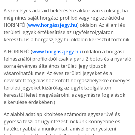
A személyes adataid bekérésére akkor van szükség, ha
még nincs saját horgász profilod vagy regisztrációd a
HORINFÓ (
www.horgászjegy.hu
) oldalon. Az állami és
területi jegyek értékesítése az ügyfélszolgálaton
keresztül is a horgászjegy.hu oldalon keresztül történik.
A HORINFÓ (
www.horgaszjegy.hu
) oldalon a horgász
felhasználói profilokból csak a parti 2 botos és a nyaraló
sorra érvényes általános területi jegy típusok
vásárolhatók meg. Az éves területi jegyeket és a
nevesített foglaláshoz kötött horgászhelyekre érvényes
területi jegyeket kizárólag az ügyfélszolgálaton
keresztül lehet megvásárolni, az egymásra foglalások
elkerülése érdekében.)
Az alábbi adatlap kitöltése számodra egyszerűvé és
gyorssá teszi az ügyintézést, nekünk könnyebbé és
hatékonyabbá a munkánkat, amivel érvényesíteni