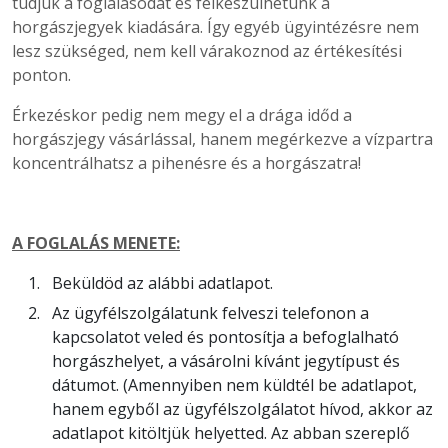
tudjuk a foglalásodat és felkészülhetünk a
horgászjegyek kiadására. Így egyéb ügyintézésre nem
lesz szükséged, nem kell várakoznod az értékesítési
ponton.
Érkezéskor pedig nem megy el a drága időd a
horgászjegy vásárlással, hanem megérkezve a vízpartra
koncentrálhatsz a pihenésre és a horgászatra!
A FOGLALÁS MENETE:
Beküldöd az alábbi adatlapot.
Az ügyfélszolgálatunk felveszi telefonon a
kapcsolatot veled és pontosítja a befoglalható
horgászhelyet, a vásárolni kívánt jegytípust és
dátumot. (Amennyiben nem küldtél be adatlapot,
hanem egyből az ügyfélszolgálatot hívod, akkor az
adatlapot kitöltjük helyetted. Az abban szereplő