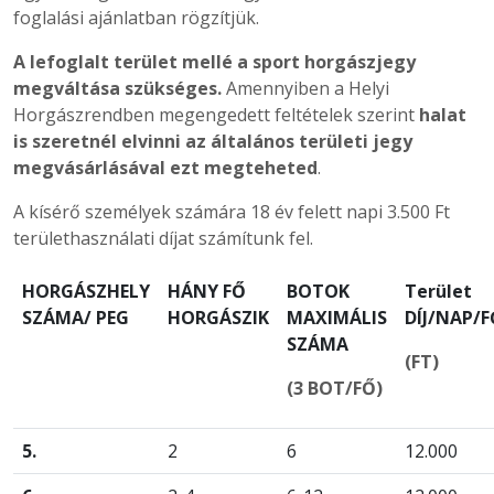
foglalási ajánlatban rögzítjük.
A lefoglalt terület mellé a sport horgászjegy
megváltása szükséges.
Amennyiben a Helyi
Horgászrendben megengedett feltételek szerint
halat
is szeretnél elvinni az általános területi jegy
megvásárlásával ezt megteheted
.
A kísérő személyek számára 18 év felett napi 3.500 Ft
területhasználati díjat számítunk fel.
HORGÁSZHELY
HÁNY FŐ
BOTOK
Terület
SZÁMA/ PEG
HORGÁSZIK
MAXIMÁLIS
DÍJ/NAP/F
SZÁMA
(FT)
(3 BOT/FŐ)
5.
2
6
12.000