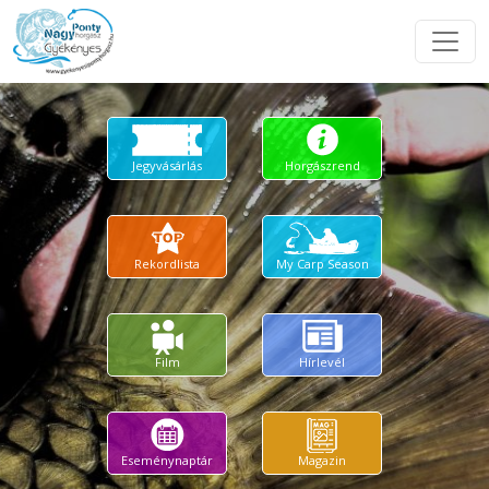
Jegyvásárlás
Horgászrend
Rekordlista
My Carp Season
Film
Hírlevél
Eseménynaptár
Magazin