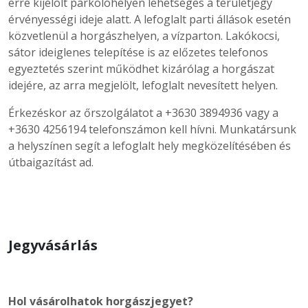
erre kijelölt parkolóhelyen lehetséges a területjegy
érvényességi ideje alatt. A lefoglalt parti állások esetén
közvetlenül a horgászhelyen, a vízparton. Lakókocsi,
sátor ideiglenes telepítése is az előzetes telefonos
egyeztetés szerint működhet kizárólag a horgászat
idejére, az arra megjelölt, lefoglalt nevesített helyen.
Érkezéskor az őrszolgálatot a +3630 3894936 vagy a
+3630 4256194 telefonszámon kell hívni. Munkatársunk
a helyszínen segít a lefoglalt hely megközelítésében és
útbaigazítást ad.
Jegyvásárlás
Hol vásárolhatok horgászjegyet?