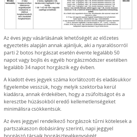
Az éves jegy vásárlásának lehetőségét az előzetes
egyeztetés alapján annak ajánljuk, aki a nyaralósorról
parti 2 botos horgászat esetén évente legalább 50
napot vagy bojlis és egyéb horgászmódszer esetében
legalább 34 napot horgászik egy évben.
A kiadott éves jegyek száma korlátozott és eladásukkor
figyelembe vesszük, hogy melyik szektorba kerül
kiadásra, annak érdekében, hogy a zsúfoltságot és a
keresztbe húzásokból eredő kellemetlenségeket
minimálisra csökkentsük.
Az éves jeggyel rendelkező horgászok tűrni kötelesek a
partszakaszon dobásirány szerinti, napi jeggyel
horgászó társaik horgásztevékenységét.