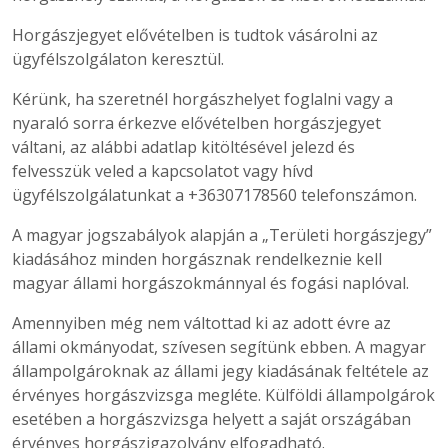
Horgászjegyet elővételben is tudtok vásárolni az
ügyfélszolgálaton keresztül.
Kérünk, ha szeretnél horgászhelyet foglalni vagy a
nyaraló sorra érkezve elővételben horgászjegyet
váltani, az alábbi adatlap kitöltésével jelezd és
felvesszük veled a kapcsolatot vagy hívd
ügyfélszolgálatunkat a +36307178560 telefonszámon.
A magyar jogszabályok alapján a „Területi horgászjegy”
kiadásához minden horgásznak rendelkeznie kell
magyar állami horgászokmánnyal és fogási naplóval.
Amennyiben még nem váltottad ki az adott évre az
állami okmányodat, szívesen segítünk ebben. A magyar
állampolgároknak az állami jegy kiadásának feltétele az
érvényes horgászvizsga megléte. Külföldi állampolgárok
esetében a horgászvizsga helyett a saját országában
érvényes horgászigazolvány elfogadható.