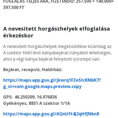
FOGLALÁS TELJES ÁRA, FIZETENDŐ: 257.500 + 140.000=
397.500 FT
A nevesített horgászhelyek elfoglalása
érkezéskor
A nevesített horgászhelyek megközelítése kizárólag az
A szektor felől lévő bányabejárat irányából lehetséges,
ahol a régi bánya bejárat felnyitott sorompó van.
Bejárat, recepció, Halőrház:
https://maps.app.goo.gl/jkwrq1FZeStcKNbK7?
g_st=com.google.maps.preview.copy
GPS: 46.250209, 16.976836
Gyékényes, 8851 A szektor 1/1A
https://maps.app.goo.gl/AQnUft4J2qHfJNbn8