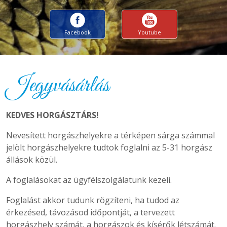
Facebook
Youtube
Jegyvásárlás
KEDVES HORGÁSZTÁRS!
Nevesített horgászhelyekre a térképen sárga számmal
jelölt horgászhelyekre tudtok foglalni az 5-31 horgász
állások közül.
A foglalásokat az ügyfélszolgálatunk kezeli.
Foglalást akkor tudunk rögzíteni, ha tudod az
érkezésed, távozásod időpontját, a tervezett
horgászhely számát, a horgászok és kísérők létszámát.