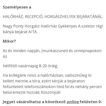
Személyesen a
HALŐRHÁZ, RECEPCIÓ, HORGÁSZHELYEK BEJÁRATÁNÁL:
Nagy Ponty Horgász Halőrház Gyékényes A szektor régi
bánya bejárat A/1A
Mikor?
Az év minden napján, (munkaszüneti és ünnepnapokon
is)
hétfőtől vasárnapig 8-20 óráig.
Ha kollégánk nincs a halőrházban, valószínűleg ki
kellett mennie a tóra, ezért kérjük a bejáraton
feltüntetett telefonszámokon hívd fel és néhány percen
belül érkezik hozzád. Köszönjük!
Jegyet vásárolhatsz a következő
online
felületen 0-