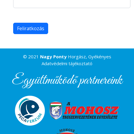
© 2021
Nagy Ponty
Horgász, Gyékényes
Adatvédelmi tájékoztató
Együttműködő partnereink