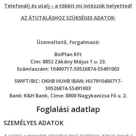
Telefonálj és utalj – a többit mi intézzük helyetted!
AZ ÁTUTALÁSHOZ SZÜKSÉGES ADATOK:
Üzemeltető, forgalmazó:
BolPlan Kft
Cím: 8852 Zákány Május 1 u. 23.
Számlaszám: 10400717-50526874-55491003
SWIFT/BIC: OKHB HUHB IBAN: HU7910400717-
50526874-55491003
Bank: K&H Bank, Címe: 8800 Nagykanizsa Fő u. 2.
Foglalási adatlap
SZEMÉLYES ADATOK
A számla a megadott adatokkal kerül kiállításra. Kérjük annak a