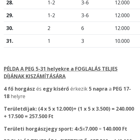
28.
1-2
3-6
12.000
29.
1-2
3-6
12.000
30.
2
6
12.000
31.
1
3
10.000
PÉLDA A PEG 5-31 helyekre a FOGLALÁS TELJES
DÍJÁNAK KISZÁMÍTÁSÁRA
4 fő horgász
és
egy kísérő
érkezik
5 napra
a
PEG 17-
18
helyre
Területdíjak: (4 x
5
x
12.000
)
+ (
1
x
5
x
3.500
)
= 240.000
+
17.500
= 257.500 Ft
Területi horgászjegy sport:
4
x
5
x
7.000
=
140.000 Ft