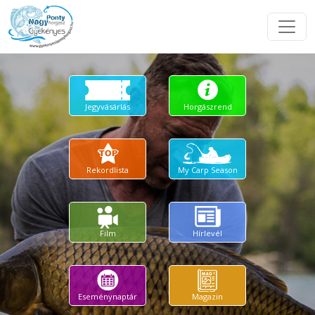
Jegyvásárlás
Horgászrend
Rekordlista
My Carp Season
Film
Hírlevél
Eseménynaptár
Magazin