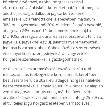
kötelező érvénnyel, a többi horgászkezelésű
vízterületnél ajánlásként kereteket határozott meg az
adott díjak halgazdálkodói jogkörben történő
emelésére. Ez a felnőtteknél alapesetben maximum
30%-ot, a gyermekeknél 20%-ot jelent. Szintén hasonló,
átlagosan 24%-os mértékben emelkednek majd a
MOHOSZ országos, a dunai és tiszai összevont területi
jegyei is. E jegyeknél egy új, jelentős nyereményjáték
indítása is várható, ahol többek között a szerencsések
visszanyerhetik az engedélyek árát, vagy értékes
horgászfelszerelésekkel is gazdagodhatnak.
Az összes díj- és áremelés előkésztése során több
mintaszámítás is elvégzésre került, ennek keretében
beárazásra került a 2021. évi átlagos horgász halelvitel
beszerzési értéke is, amely 62.000 Ft. A modellek alapján
végül átlagosan a ponty eddig már bekövetkezett
árváltozásának kevesebb mint a fele, mintegy 25-30% az
aktív, teljes jogú horgász esetében várható éves