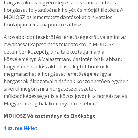
horgászoknak legyen idejük választani, dönteni a
horgászat folytatásának helyét és módját illetően. A
MOHOSZ az ismertetett döntéseket a hivatalos
honlapján a mai napon közzéteszi.
A további döntésekről és lehetőségekről, valamint az
évváltással kapcsolatos feladatokról a MOHOSZ
december közepéig újra tájékoztatja majd a
közvéleményt. A Választmány őszintén bízik abban,
hogy e nehéz időszakban is a legtöbbünknek
megmaradhat a horgászat lehetősége és így a
horgászok áldozatvállalásának köszönhetően egyben
sikerül megőrizni a horgászszervezetek
működőképességét is a közös jövőnk, a horgászat és
Magyarország halállománya érdekében!
MOHOSZ Választmánya és Elnöksége
1 sz. melléklet