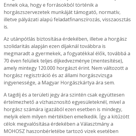
Ennek oka, hogy e forrásokból történik a
horgászszervezetek munkáját támogató, normatív,
illetve pályázati alapú feladatfinanszírozás, visszaosztás
is.
Az utánpótlás biztosítása érdekében, illetve a horgász
szolidaritás alapján ezen díjaknál továbbra is
megmaradt a gyermekek, a fogyatékkal élők, továbbá a
70 éven felüliek teljes díjkedvezménye (mentesítése),
amely mintegy 120.000 horgászt érint. Nem változott a
horgász regisztráció és az állami horgászvizsga
ingyenessége, a Magyar Horgászkártya ára sem.
A tagdíj és a területi jegy ára szintén csak együttesen
értelmezhető a vízhasznosító egyesületeknél, mivel a
horgász számára igazából ezen esetben is mindegy,
melyik elem milyen mértékben emelkedik. Így a kitűzött
célok megvalósítása érdekében a Választmány a
MOHOSZ haszonbérletébe tartozó vizek esetében