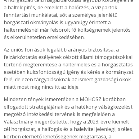
A horgászati célú halgazdálkodás legfőbb költségeleme
a haltelepítés, de emellett a halőrzés, a vízpartok
fenntartási munkálatai, sőt a személyes jelenlétű
horgászati okmányolás is ugyanúgy érintett a
haltermelésnél már felsorolt fő költségnemek jelentős
és elkerülhetetlen emelkedésében.
Az uniós források legalább arányos biztosítása, a
felzárkóztatás esélyének célzott állami támogatásokkal
történő megteremtése a haltermelés és a horgásztatás
esetében kulcsfontosságú igény és kérés a kormányzat
felé, de ezen tárgyalásoknak az ismert gazdasági okok
miatt most még nincs itt az ideje.
Mindezen tények ismeretében a MOHOSZ korábban
elfogadott stratégiájának és a hatékony válságkezelést
megcélzó intézkedési tervének is megfelelően a
Választmány megerősítette, hogy a 2023. évre kiemelt
cél horgászat, a halfogás és a halelvitel jelenlegi, széles
körben elérhető lehetőségének megtartása, a