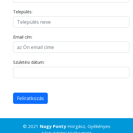
Település:
Email cím:
Születési dátum:
© 2021
Nagy Ponty
Horgász, Gyékényes