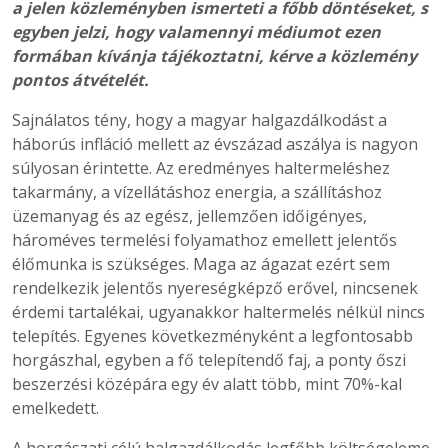
a jelen közleményben ismerteti a főbb döntéseket, s
egyben jelzi, hogy valamennyi médiumot ezen
formában kívánja tájékoztatni, kérve a közlemény
pontos átvételét.
Sajnálatos tény, hogy a magyar halgazdálkodást a
háborús infláció mellett az évszázad aszálya is nagyon
súlyosan érintette. Az eredményes haltermeléshez
takarmány, a vízellátáshoz energia, a szállításhoz
üzemanyag és az egész, jellemzően időigényes,
hároméves termelési folyamathoz emellett jelentős
élőmunka is szükséges. Maga az ágazat ezért sem
rendelkezik jelentős nyereségképző erővel, nincsenek
érdemi tartalékai, ugyanakkor haltermelés nélkül nincs
telepítés. Egyenes következményként a legfontosabb
horgászhal, egyben a fő telepítendő faj, a ponty őszi
beszerzési középára egy év alatt több, mint 70%-kal
emelkedett.