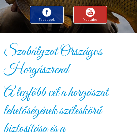
Facebook
Youtube
Szabályzat Országos
Horgászrend
A legfőbb cél a horgászat
lehetőségének széleskörű
biztosítása és a