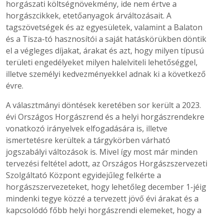
horgászati költségnövekmény, ide nem értve a
horgászcikkek, etetőanyagok árváltozásait. A
tagszövetségek és az egyesületek, valamint a Balaton
és a Tisza-tó hasznosítói a saját hatáskörükben döntik
el a végleges díjakat, árakat és azt, hogy milyen típusú
területi engedélyeket milyen halelviteli lehetőséggel,
illetve személyi kedvezményekkel adnak ki a következő
évre.
A választmányi döntések keretében sor került a 2023.
évi Országos Horgászrend és a helyi horgászrendekre
vonatkozó irányelvek elfogadására is, illetve
ismertetésre kerültek a tárgykörben várható
jogszabályi változások is. Mivel így most már minden
tervezési feltétel adott, az Országos Horgászszervezeti
Szolgáltató Központ egyidejűleg felkérte a
horgászszervezeteket, hogy lehetőleg december 1-jéig
mindenki tegye közzé a tervezett jövő évi árakat és a
kapcsolódó főbb helyi horgászrendi elemeket, hogy a