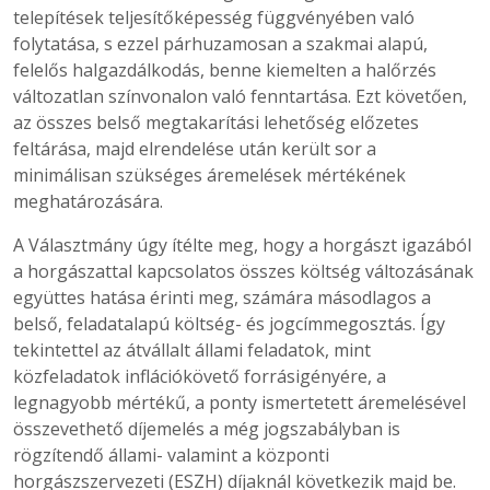
telepítések teljesítőképesség függvényében való
folytatása, s ezzel párhuzamosan a szakmai alapú,
felelős halgazdálkodás, benne kiemelten a halőrzés
változatlan színvonalon való fenntartása. Ezt követően,
az összes belső megtakarítási lehetőség előzetes
feltárása, majd elrendelése után került sor a
minimálisan szükséges áremelések mértékének
meghatározására.
A Választmány úgy ítélte meg, hogy a horgászt igazából
a horgászattal kapcsolatos összes költség változásának
együttes hatása érinti meg, számára másodlagos a
belső, feladatalapú költség- és jogcímmegosztás. Így
tekintettel az átvállalt állami feladatok, mint
közfeladatok inflációkövető forrásigényére, a
legnagyobb mértékű, a ponty ismertetett áremelésével
összevethető díjemelés a még jogszabályban is
rögzítendő állami- valamint a központi
horgászszervezeti (ESZH) díjaknál következik majd be.