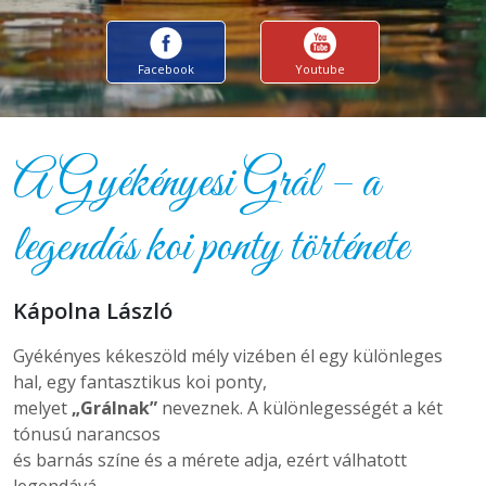
Facebook
Youtube
A Gyékényesi Grál – a
legendás koi ponty története
Kápolna László
Gyékényes kékeszöld mély vizében él egy különleges
hal, egy fantasztikus koi ponty,
melyet
„Grálnak”
neveznek. A különlegességét a két
tónusú narancsos
és barnás színe és a mérete adja, ezért válhatott