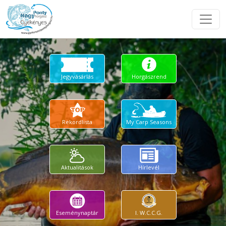
Jegyvásárlás
Horgászrend
Rekordlista
My Carp Seasons
Aktualitások
Hírlevél
Eseménynaptár
I. W.C.C.G.