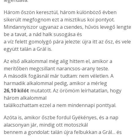
legendává.
Három őszön keresztül, három különböző évben
sikerült megfognom ezt a misztikus koi pontyot.
Mindannyiszor ugyanaz a csendes, hűvös levegő lengte
be a tavat, a nád halk susogása és
a víz felett gomolygó pára jelezte: újra itt az ősz, és vele
együtt talán a Grál is.
Az első alkalommal még alig hittem el, amikor a
merítőben megcsillant narancsos-arany teste.
A második fogásnál már tudtam: nem véletlen. A
harmadik alkalommal pedig, amikor a mérleg
26,10 kilót
mutatott. Az örömöm leírhatatlan, hogy
három alkalommal
találkozhattam ezzel a nem mindennapi ponttyal.
Azóta is, amikor őszbe fordul Gyékényes, és a nap
alacsonyan jár, mindig ott motoszkál
bennem a gondolat: talán újra felbukkan a Grál… és