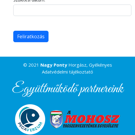
© 2021
Nagy Ponty
Horgász, Gyékényes
Adatvédelmi tájékoztató
Együttműködő partnereink