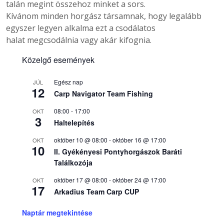
talán megint összehoz minket a sors.
Kívánom minden horgász társamnak, hogy legalább
egyszer legyen alkalma ezt a csodálatos
halat megcsodálnia vagy akár kifognia.
Közelgő események
Egész nap
JÚL
12
Carp Navigator Team Fishing
08:00
-
17:00
OKT
3
Haltelepítés
október 10 @ 08:00
-
október 16 @ 17:00
OKT
10
II. Gyékényesi Pontyhorgászok Baráti
Találkozója
október 17 @ 08:00
-
október 24 @ 17:00
OKT
17
Arkadius Team Carp CUP
Naptár megtekintése