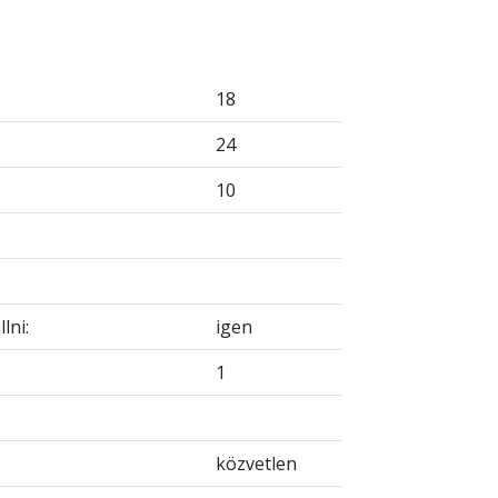
18
24
10
lni:
igen
1
közvetlen