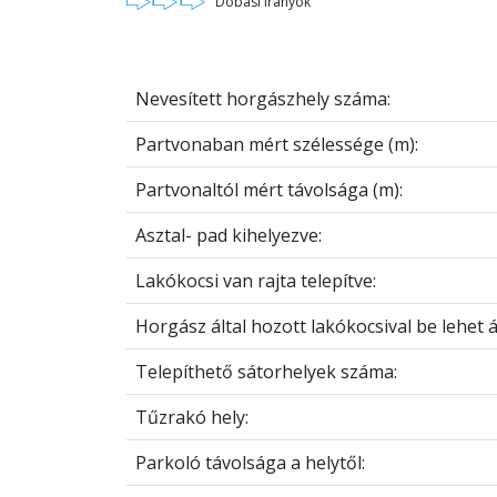
Dobási irányok
Nevesített horgászhely száma:
Partvonaban mért szélessége (m):
Partvonaltól mért távolsága (m):
Asztal- pad kihelyezve:
Lakókocsi van rajta telepítve:
Horgász által hozott lakókocsival be lehet ál
Telepíthető sátorhelyek száma:
Tűzrakó hely:
Parkoló távolsága a helytől: