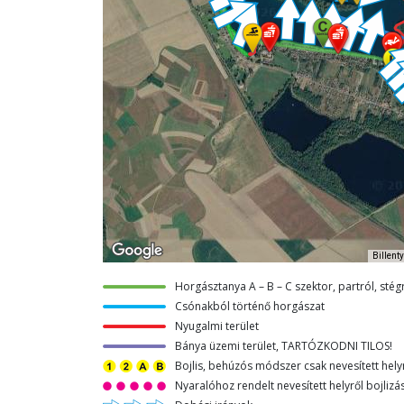
Billent
Horgásztanya A – B – C szektor, partról, st
Csónakból történő horgászat
Nyugalmi terület
Bánya üzemi terület, TARTÓZKODNI TILOS!
Bojlis, behúzós módszer csak nevesített hely
Nyaralóhoz rendelt nevesített helyről bojlizá