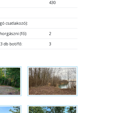
430
gó csatlakozó):
orgászni (fő):
2
 db bot/fő:
3