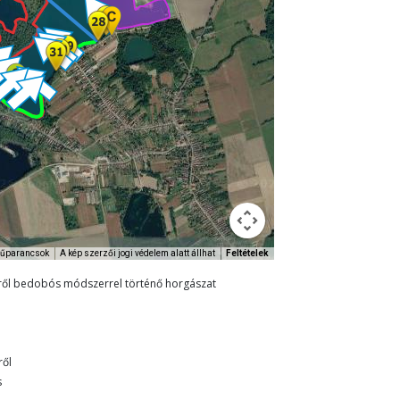
yűparancsok
A kép szerzői jogi védelem alatt állhat
Feltételek
égről bedobós módszerrel történő horgászat
ről
s