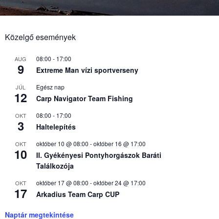
Közelgő események
08:00
-
17:00
AUG
9
Extreme Man vízi sportverseny
Egész nap
JÚL
12
Carp Navigator Team Fishing
08:00
-
17:00
OKT
3
Haltelepítés
október 10 @ 08:00
-
október 16 @ 17:00
OKT
10
II. Gyékényesi Pontyhorgászok Baráti
Találkozója
október 17 @ 08:00
-
október 24 @ 17:00
OKT
17
Arkadius Team Carp CUP
Naptár megtekintése