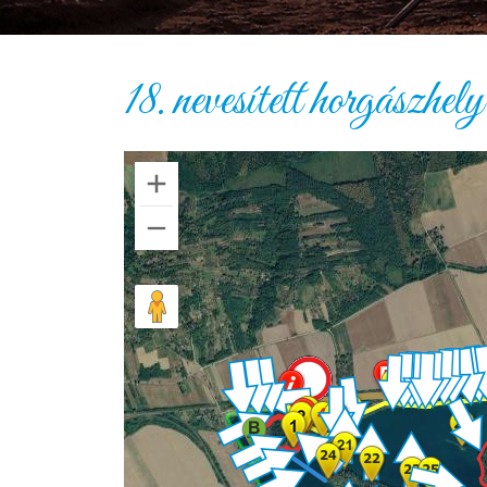
18. nevesített horgászhely