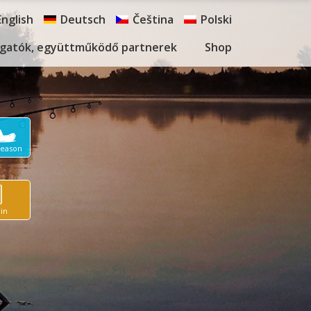
English
Deutsch
Čeština
Polski
gatók, együttműködő partnerek
Shop
Season
in