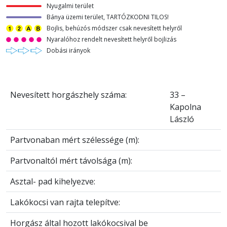
Nyugalmi terület
Bánya üzemi terület, TARTÓZKODNI TILOS!
Bojlis, behúzós módszer csak nevesített helyről
Nyaralóhoz rendelt nevesített helyről bojlizás
Dobási irányok
Nevesített horgászhely száma:
33 –
Kapolna
László
Partvonaban mért szélessége (m):
Partvonaltól mért távolsága (m):
Asztal- pad kihelyezve:
Lakókocsi van rajta telepítve:
Horgász által hozott lakókocsival be