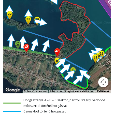
Billentyűparancsok
A kép szerzői jogi védelem alatt állhat
Feltételek
Horgásztanya A – B – C szektor, partról, stégről bedobós
módszerrel történő horgászat
Csónakból történő horgászat