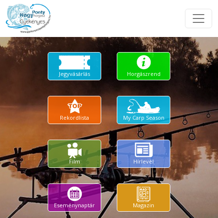
Jegyvásárlás
Horgászrend
Rekordlista
My Carp Season
Film
Hírlevél
Eseménynaptár
Magazin