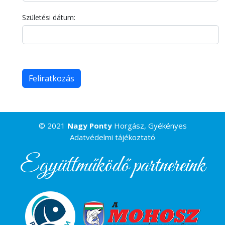
Születési dátum:
© 2021
Nagy Ponty
Horgász, Gyékényes
Adatvédelmi tájékoztató
Együttműködő partnereink