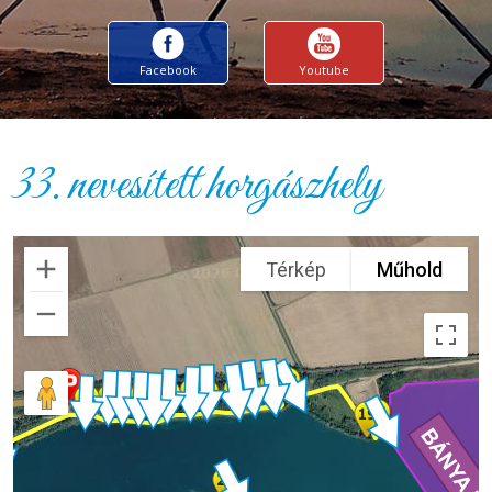
Facebook
Youtube
33. nevesített horgászhely
Térkép
Műhold