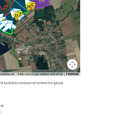
yűparancsok
A kép szerzői jogi védelem alatt állhat
Feltételek
égről bedobós módszerrel történő horgászat
ről
s