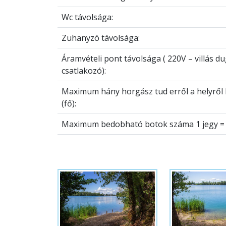
Wc távolsága:
Zuhanyzó távolsága:
Áramvételi pont távolsága ( 220V – villás d
csatlakozó):
Maximum hány horgász tud erről a helyről
(fő):
Maximum bedobható botok száma 1 jegy = 3