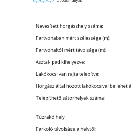
Dobási irányok
Nevesített horgászhely száma:
Partvonaban mért szélessége (m):
Partvonaltól mért távolsága (m):
Asztal- pad kihelyezve:
Lakókocsi van rajta telepítve:
Horgász által hozott lakókocsival be lehet ál
Telepíthető sátorhelyek száma:
Tűzrakó hely:
Parkoló távolsága a helytől: