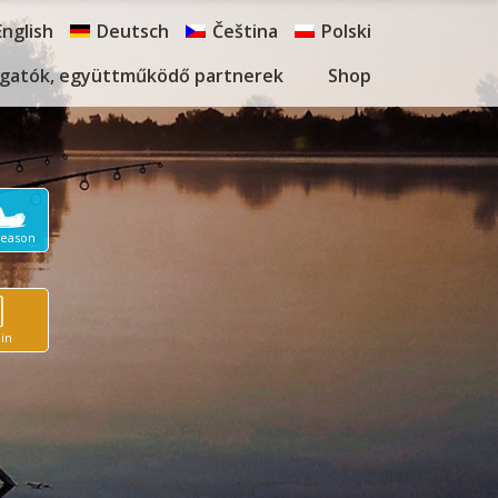
English
Deutsch
Čeština
Polski
gatók, együttműködő partnerek
Shop
Season
in