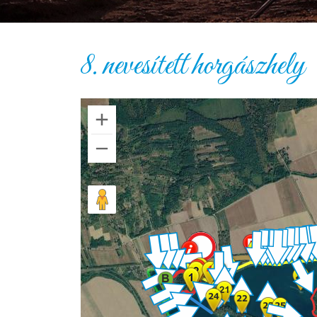
8. nevesített horgászhely