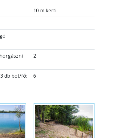
10 m kerti
ugó
 horgászni
2
 db bot/fő:
6