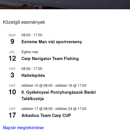
Közelgő események
08:00
-
17:00
AUG
9
Extreme Man vízi sportverseny
Egész nap
JÚL
12
Carp Navigator Team Fishing
08:00
-
17:00
OKT
3
Haltelepítés
október 10 @ 08:00
-
október 16 @ 17:00
OKT
10
II. Gyékényesi Pontyhorgászok Baráti
Találkozója
október 17 @ 08:00
-
október 24 @ 17:00
OKT
17
Arkadius Team Carp CUP
Naptár megtekintése