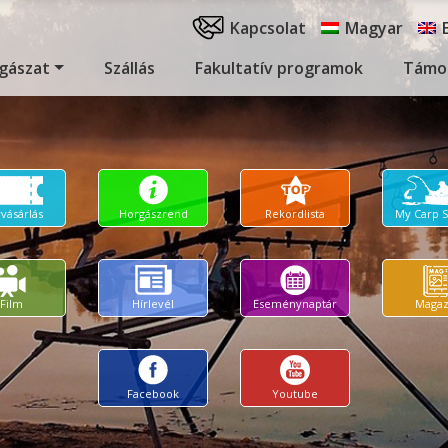
Kapcsolat
Magyar
gászat
Szállás
Fakultatív programok
Támo
yvásárlás
Horgászrend
Rekordlista
My Carp 
Film
Hírlevél
Eseménynaptár
Magaz
Facebook
Youtube