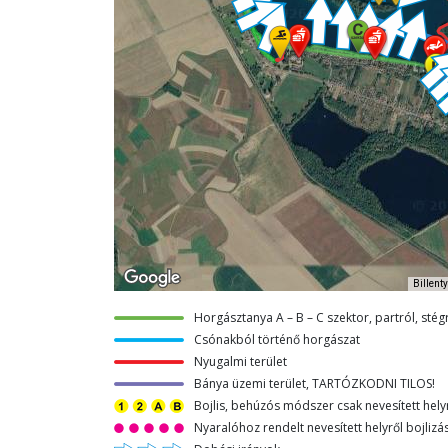
Billent
Horgásztanya A – B – C szektor, partról, st
Csónakból történő horgászat
Nyugalmi terület
Bánya üzemi terület, TARTÓZKODNI TILOS!
Bojlis, behúzós módszer csak nevesített hely
Nyaralóhoz rendelt nevesített helyről bojlizá