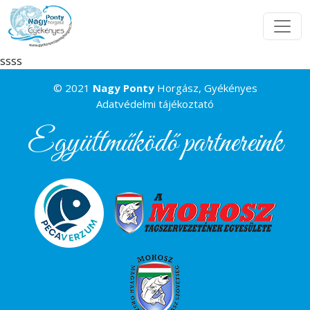
ssss
© 2021
Nagy Ponty
Horgász, Gyékényes
Adatvédelmi tájékoztató
Együttműködő partnereink