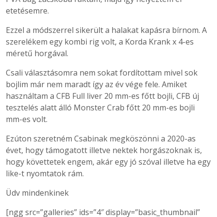
etetésemre.
Ezzel a módszerrel sikerült a halakat kapásra bírnom. A
szerelékem egy kombi rig volt, a Korda Krank x 4-es
méretű horgával.
Csali választásomra nem sokat fordítottam mivel sok
bojlim már nem maradt így az év vége fele. Amiket
használtam a CFB Full liver 20 mm-es főtt bojli, CFB új
tesztelés alatt álló Monster Crab főtt 20 mm-es bojli
mm-es volt.
Ezúton szeretném Csabinak megköszönni a 2020-as
évet, hogy támogatott illetve nektek horgászoknak is,
hogy követtetek engem, akár egy jó szóval illetve ha egy
like-t nyomtatok rám.
Üdv mindenkinek
[ngg src=”galleries” ids=”4″ display=”basic_thumbnail”