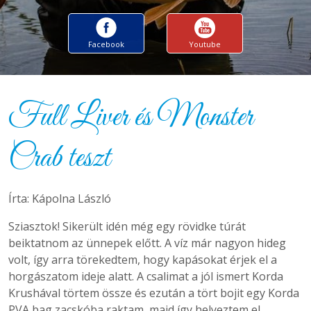
Facebook
Youtube
Full Liver és Monster
Crab teszt
Írta: Kápolna László
Sziasztok! Sikerült idén még egy rövidke túrát
beiktatnom az ünnepek előtt. A víz már nagyon hideg
volt, így arra törekedtem, hogy kapásokat érjek el a
horgászatom ideje alatt. A csalimat a jól ismert Korda
Krushával törtem össze és ezután a tört bojit egy Korda
PVA bag zacskóba raktam, majd így helyeztem el