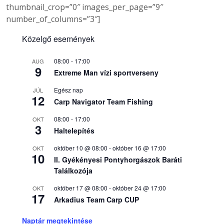
thumbnail_crop=”0″ images_per_page=”9″
number_of_columns=”3″]
Közelgő események
08:00
-
17:00
AUG
9
Extreme Man vízi sportverseny
Egész nap
JÚL
12
Carp Navigator Team Fishing
08:00
-
17:00
OKT
3
Haltelepítés
október 10 @ 08:00
-
október 16 @ 17:00
OKT
10
II. Gyékényesi Pontyhorgászok Baráti
Találkozója
október 17 @ 08:00
-
október 24 @ 17:00
OKT
17
Arkadius Team Carp CUP
Naptár megtekintése