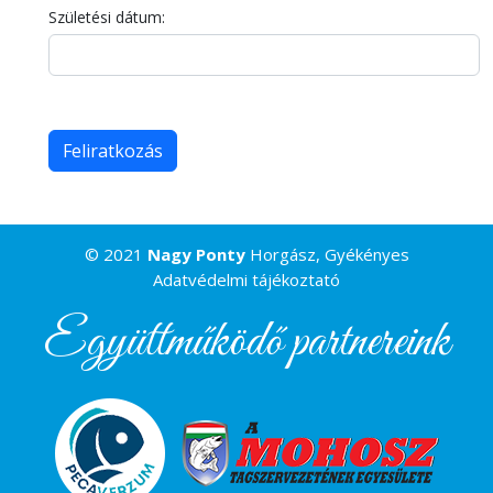
Születési dátum:
© 2021
Nagy Ponty
Horgász, Gyékényes
Adatvédelmi tájékoztató
Együttműködő partnereink