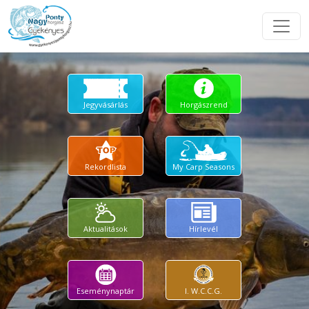
Jegyvásárlás
Horgászrend
Rekordlista
My Carp Seasons
Aktualitások
Hírlevél
Eseménynaptár
I. W.C.C.G.